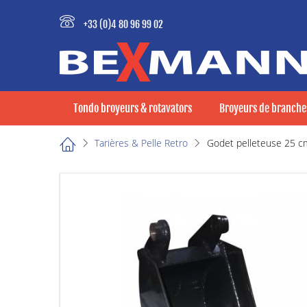
+33 (0)4 80 96 99 02
Tondo broyeurs & rotavators
Broyeurs de branche
Tarières & Pelle Retro
Godet pelleteuse 25 c