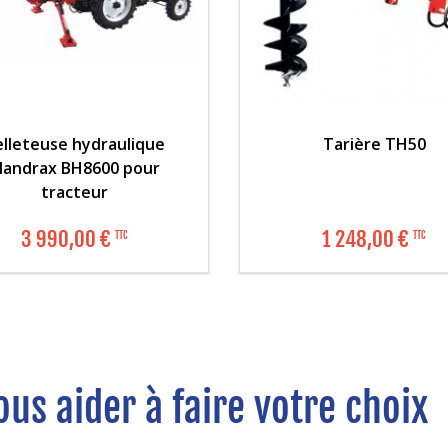
lleteuse hydraulique
Tarière TH50
andrax BH8600 pour
tracteur
3 990,00 €
1 248,00 €
TTC
TTC
us aider à faire votre choix