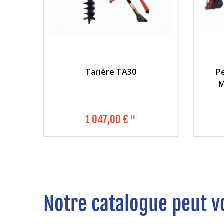
Tarière TA30
Pe
M
1 047,00 €
TTC
Notre catalogue peut vo