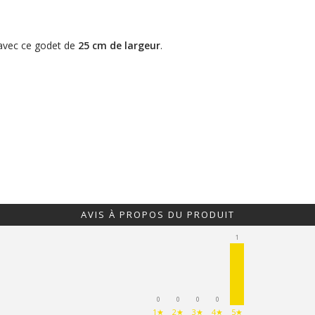
vec ce godet de
25 cm de largeur
.
AVIS À PROPOS DU PRODUIT
1
0
0
0
0
1★
2★
3★
4★
5★