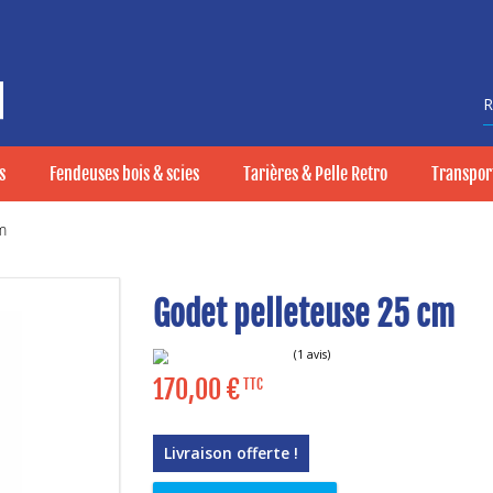
R
s
Fendeuses bois & scies
Tarières & Pelle Retro
Transport
m
Godet pelleteuse 25 cm
170,00
€
TTC
(1 avis)
Livraison offerte !