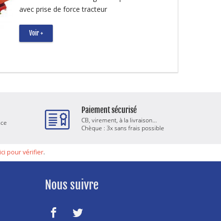
avec prise de force tracteur
Voir +
Paiement sécurisé
CB, virement, à la livraison...
nce
Chèque : 3x sans frais possible
ici pour vérifier
.
Nous suivre