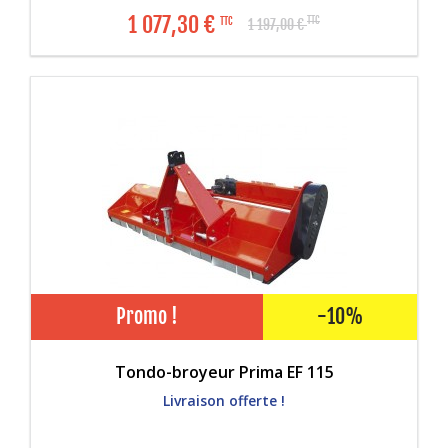
1 077,30
€
TTC
TTC
1 197,00
€
Promo !
-10%
Tondo-broyeur Prima EF 115
Livraison offerte !