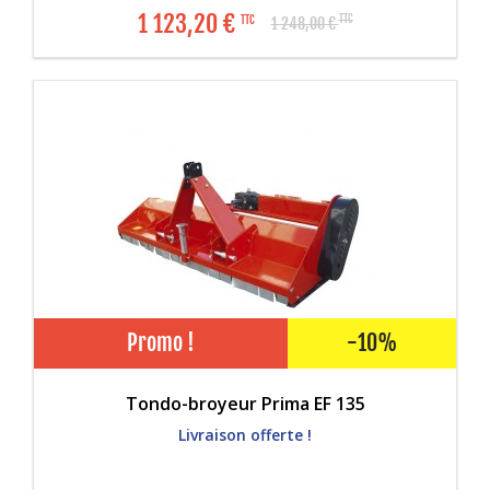
1 123,20
€
TTC
TTC
1 248,00
€
Promo !
-10%
Tondo-broyeur Prima EF 135
Livraison offerte !