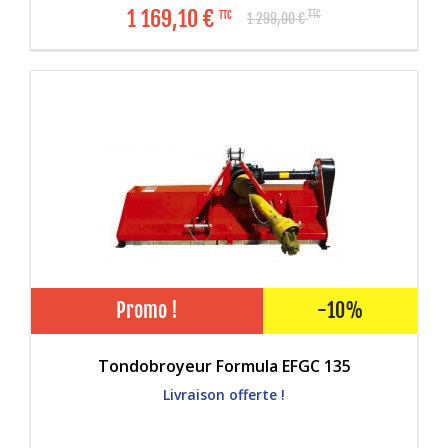
1 169,10
€
TTC
TTC
1 299,00
€
Promo !
-10%
Tondobroyeur Formula EFGC 135
Livraison offerte !