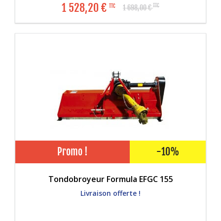
1 528,20
€
TTC
TTC
1 698,00
€
Promo !
-10%
Tondobroyeur Formula EFGC 155
Livraison offerte !