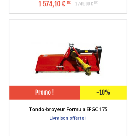
1 574,10
€
TTC
TTC
1 749,00
€
Promo !
-10%
Tondo-broyeur Formula EFGC 175
Livraison offerte !