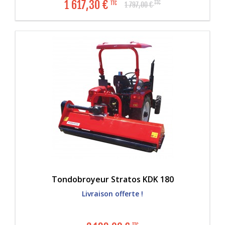
1 617,30
€
TTC
TTC
1 797,00
€
Tondobroyeur Stratos KDK 180
Livraison offerte !