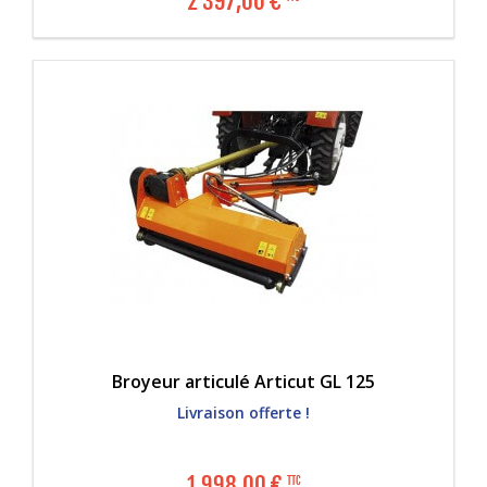
2 397,00
€
Broyeur articulé Articut GL 125
Livraison offerte !
1 998,00
€
TTC